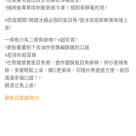
?台南產地直出真空包裝乾淨擱衛生?
?捕撈後專業除刺後急速冷凍
絕對新鮮看的見?
#防疫期間?精選冰箱必囤的虱目魚?退冰就是新鮮美味端上
桌?
一條魚只有二條魚柳唷!? #超珍貴?
?裹點番薯粉下去油炸很像鹹酥雞的口感
#屁孩秒殺菜單
?也熬燉營養虱目魚粥、香炸鹽酥虱目魚柳條、拌炒蔥辣魚
柳，多變輕鬆上桌，嫩Q更美味，切塊炒煮道道方便，給您
滿滿幸福口感！?
鍋湯立馬上桌?
最新訊息請見FB