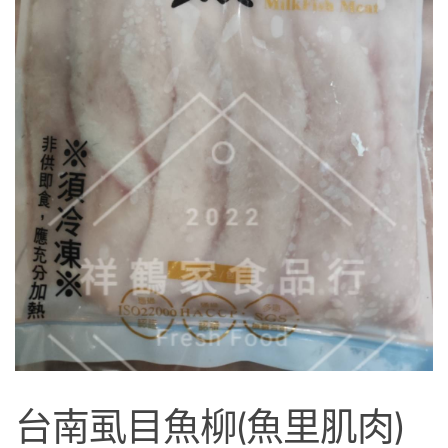
台南虱目魚柳(魚里肌肉)