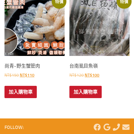
特價
特價
尚青~野生蟹管肉
台南虱目魚嶺
原
目
原
目
NT$
150
NT$
110
NT$
120
NT$
100
始
前
始
前
價
價
價
價
加入購物車
加入購物車
格：
格：
格：
格：
NT$150。
NT$110。
NT$120。
NT$100。
FOLLOW: