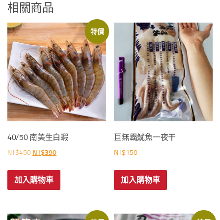
相關商品
特價
40/50 南美生白蝦
巨無霸魷魚一夜干
原
目
NT$
450
NT$
390
NT$
150
始
前
價
價
加入購物車
加入購物車
格：
格：
NT$450。
NT$390。