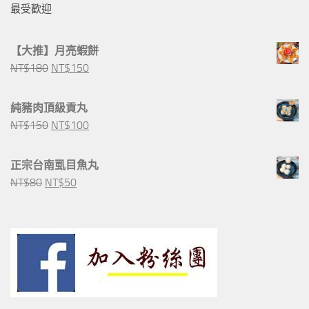
最受歡迎
【大推】月亮蝦餅
原
目
NT$
180
NT$
150
始
前
價
價
純豬肉頂級貢丸
格：
格：
原
目
NT$
150
NT$
100
NT$180。
NT$150。
始
前
價
價
正宗台南虱目魚丸
格：
格：
原
目
NT$
80
NT$
50
NT$150。
NT$100。
始
前
價
價
格：
格：
NT$80。
NT$50。