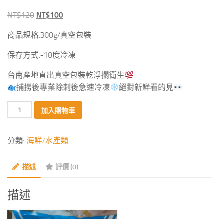
原
目
NT$
120
NT$
100
始
前
商品規格:300g/真空包裝
價
價
格：
格：
保存方式:-18度冷凍
NT$120。
NT$100。
台南產地直出真空包裝乾淨擱衛生
捕撈後專業除刺後急速冷凍
絕對新鮮看的見
台
加入購物車
南
虱
分類:
海鮮/水產類
目
魚
描述
評價 (0)
柳
(魚
里
描述
肌
肉)