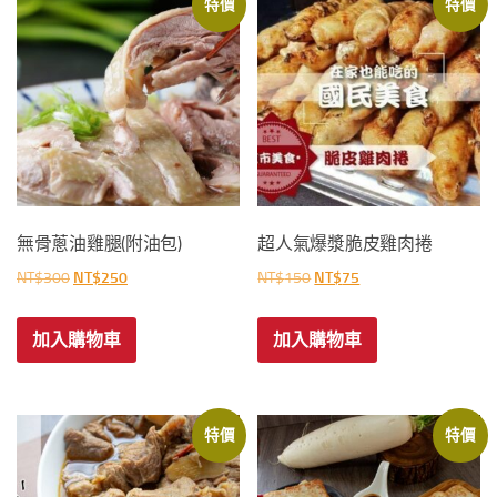
特價
特價
無骨蔥油雞腿(附油包)
超人氣爆漿脆皮雞肉捲
原
目
原
目
NT$
300
NT$
250
NT$
150
NT$
75
始
前
始
前
價
價
價
價
加入購物車
加入購物車
格：
格：
格：
格：
NT$300。
NT$250。
NT$150。
NT$75。
特價
特價