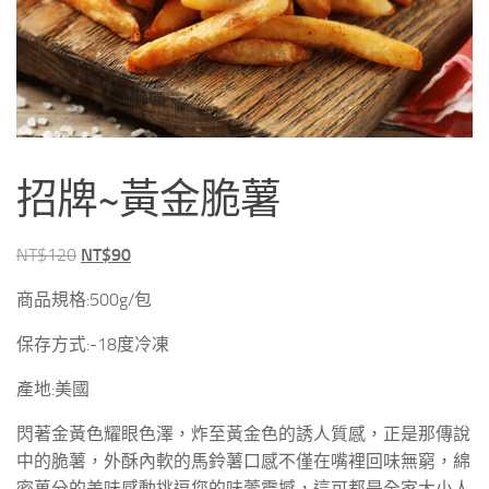
招牌~黃金脆薯
原
目
NT$
120
NT$
90
始
前
商品規格:500g/包
價
價
格：
格：
保存方式:-18度冷凍
NT$120。
NT$90。
產地:美國
閃著金黃色耀眼色澤，炸至黃金色的誘人質感，正是那傳說
中的脆薯，外酥內軟的馬鈴薯口感不僅在嘴裡回味無窮，綿
密萬分的美味感動挑逗您的味蕾震撼，這可都是全家大小人