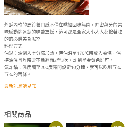
外酥內軟的馬鈴薯口感不僅在嘴裡回味無窮，綿密萬分的美
味感動挑逗您的味蕾震撼，這可都是全家大小人人都搶著吃
的的必購美食呢??
料理方式
油鍋：油倒入七分滿加熱，待油溫至170℃時放入薯條，保
持油溫且炸時要不斷翻面2至3次，炸到呈金黃色即可。
氣炸鍋：溫度調至200度時間設定10分鐘，就可以吃到ㄎㄠ
ㄎㄠ的薯條。
最新訊息請見FB
相關商品