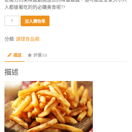
人都搶著吃的的必購美食呢??
招
加入購物車
牌
~
分類:
調理食品類
黃
金
描述
評價 (0)
脆
薯
數
描述
量