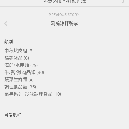
熱銷必BUY-紅龍雞塊
PREVIOUS STORY
涮嘴涼拌鴨掌
類別
中秋烤肉組
(5)
暢銷冰品
(6)
海鮮/水產類
(29)
牛/豬/雞肉品類
(30)
蔬菜生鮮類
(4)
調理食品類
(36)
高昇系列-冷凍調理食品
(10)
最受歡迎