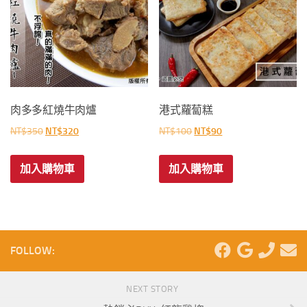
肉多多紅燒牛肉爐
港式蘿蔔糕
原
目
原
目
NT$
350
NT$
320
NT$
100
NT$
90
始
前
始
前
價
價
價
價
加入購物車
加入購物車
格：
格：
格：
格：
NT$350。
NT$320。
NT$100。
NT$90。
FOLLOW:
NEXT STORY