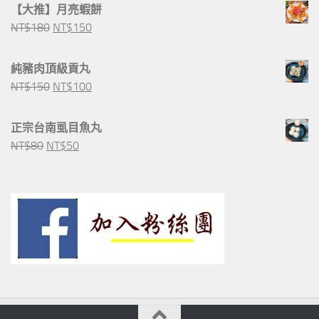
【大推】月亮蝦餅
原
目
NT$
180
NT$
150
始
前
價
價
純豬肉頂級貢丸
格：
格：
原
目
NT$
150
NT$
100
NT$180。
NT$150。
始
前
價
價
正宗台南虱目魚丸
格：
格：
原
目
NT$
80
NT$
50
NT$150。
NT$100。
始
前
價
價
格：
格：
NT$80。
NT$50。