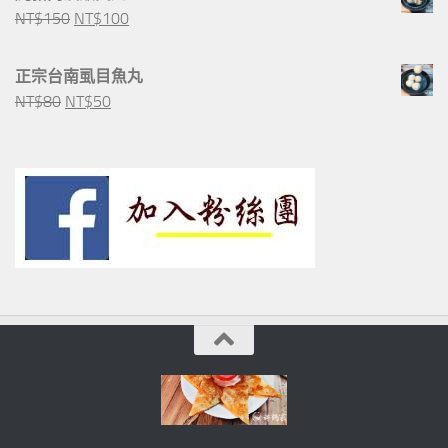
格：
格：
原
目
NT$
150
NT$
100
NT$180。
NT$150。
始
前
價
價
正宗台南虱目魚丸
格：
格：
原
目
NT$
80
NT$
50
NT$150。
NT$100。
始
前
價
價
格：
格：
NT$80。
NT$50。