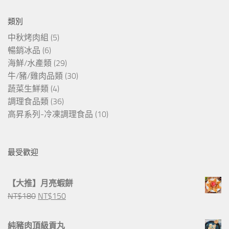
類別
中秋烤肉組
(5)
暢銷冰品
(6)
海鮮/水產類
(29)
牛/豬/雞肉品類
(30)
蔬菜生鮮類
(4)
調理食品類
(36)
高昇系列-冷凍調理食品
(10)
最受歡迎
【大推】月亮蝦餅
原
目
NT$
180
NT$
150
始
前
價
價
純豬肉頂級貢丸